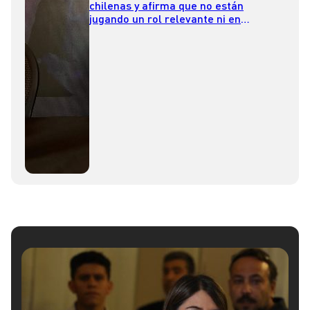
chilenas y afirma que no están
jugando un rol relevante ni en
innovación ni en desarrollo
tecnológico