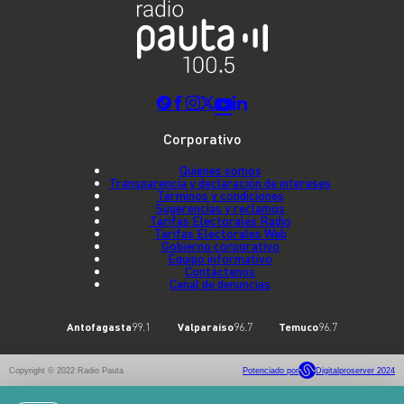
Corporativo
Quienes somos
Transparencia y declaración de intereses
Términos y condiciones
Sugerencias y reclamos
Tarifas Electorales Radio
Tarifas Electorales Web
Gobierno corporativo
Equipo informativo
Contáctenos
Canal de denuncias
Antofagasta
99.1
Valparaíso
96.7
Temuco
96.7
Copyright © 2022 Radio Pauta
Potenciado por
Digitalproserver 2024