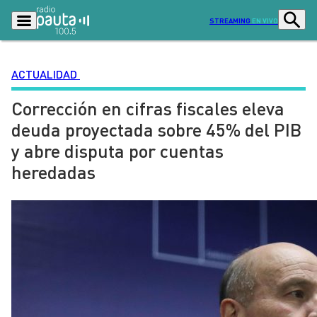
STREAMING
EN VIVO
ACTUALIDAD
Corrección en cifras fiscales eleva
Podcasts
Programas
deuda proyectada sobre 45% del PIB
Lo Último
Actualidad
y abre disputa por cuentas
Ciudad
Economía
heredadas
Radio en vivo
Sostenibilidad
Tendencias
Deportes
Entretención y Cultura
Opinión
Dato en Pauta
Señal 2
Contenido Patrocinado