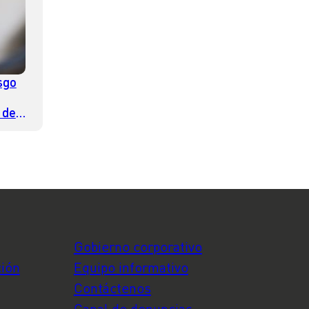
sgo
 de
n la
Gobierno corporativo
ción
Equipo informativo
Contáctenos
Canal de denuncias