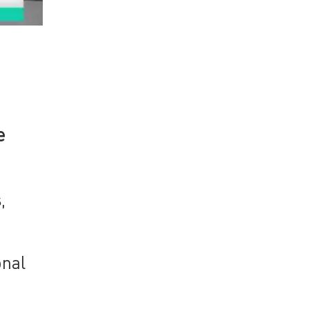
e
s
,
onal