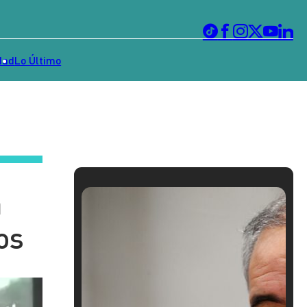
dad
Lo Último
á
os