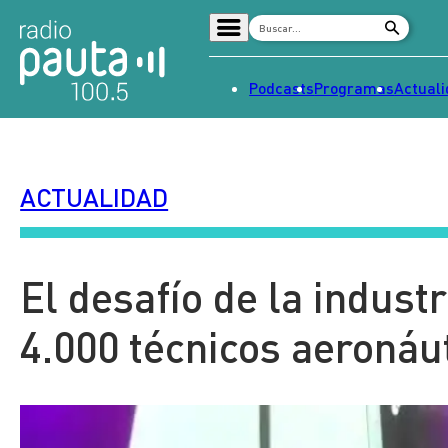
Podcasts
Programas
Actual
Home
Radio en vivo
ACTUALIDAD
Streaming
Señal 2
Tendencias
El desafío de la indust
Dato en Pauta
4.000 técnicos aeronáu
Contenido Patrocinado