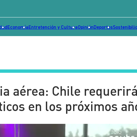
idad
Economía
Entretención y Cultura
Opinión
Deportes
Sostenibili
ria aérea: Chile requerir
ticos en los próximos añ