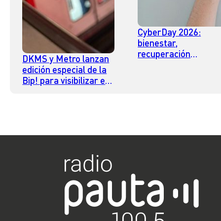
CyberDay 2026:
bienestar,
recuperación
DKMS y Metro lanzan
muscular y tecnolog
edición especial de la
para aliviar dolores 
Bip! para visibilizar el
posicionan entre las
cáncer de sangre
categorías con mayo
crecimiento