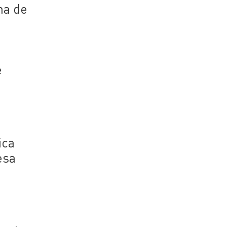
ha de
e
ica
esa