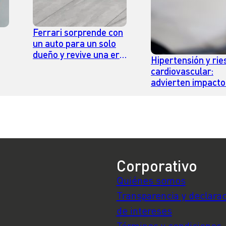
Ferrari sorprende con
un auto para un solo
dueño y revive una era
Hipertensión y rie
que desaparece
ía
cardiovascular:
se
advierten impacto
hábitos que afecta
r
salud de los
trabajadores
Corporativo
Quiénes somos
Transparencia y declara
de intereses
Términos y condiciones