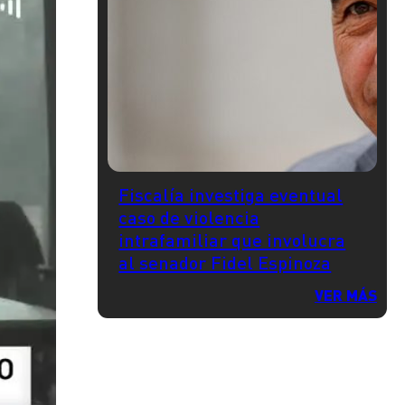
Fiscalía investiga eventual
caso de violencia
intrafamiliar que involucra
al senador Fidel Espinoza
VER MÁS