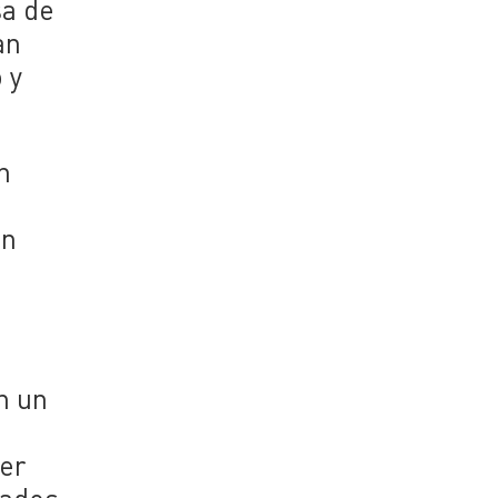
sa de
an
 y
n
an
n un
der