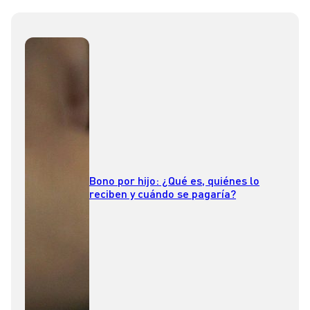
Bono por hijo: ¿Qué es, quiénes lo
reciben y cuándo se pagaría?