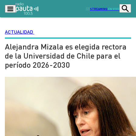
STREAMING
EN VIVO
ACTUALIDAD
Alejandra Mizala es elegida rectora
Podcasts
Programas
de la Universidad de Chile para el
Lo Último
Actualidad
período 2026-2030
Ciudad
Economía
Radio en vivo
Sostenibilidad
Tendencias
Deportes
Entretención y Cultura
Opinión
Dato en Pauta
Señal 2
Contenido Patrocinado