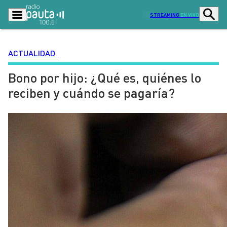
STREAMING
EN VIVO
ACTUALIDAD
Bono por hijo: ¿Qué es, quiénes lo
Podcasts
Programas
reciben y cuándo se pagaría?
Lo Último
Actualidad
Ciudad
Economía
Radio en vivo
Sostenibilidad
Tendencias
Deportes
Entretención y Cultura
Opinión
Dato en Pauta
Señal 2
Contenido Patrocinado