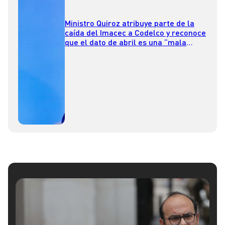
Ministro Quiroz atribuye parte de la
caída del Imacec a Codelco y reconoce
que el dato de abril es una “mala
noticia”