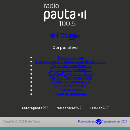
Corporativo
Quienes somos
Transparencia y declaración de intereses
Términos y condiciones
Sugerencias y reclamos
Tarifas Electorales Radio
Tarifas Electorales Web
Gobierno corporativo
Equipo informativo
Contáctenos
Canal de denuncias
Antofagasta
99.1
Valparaíso
96.7
Temuco
96.7
Copyright © 2022 Radio Pauta
Potenciado por
Digitalproserver 2024