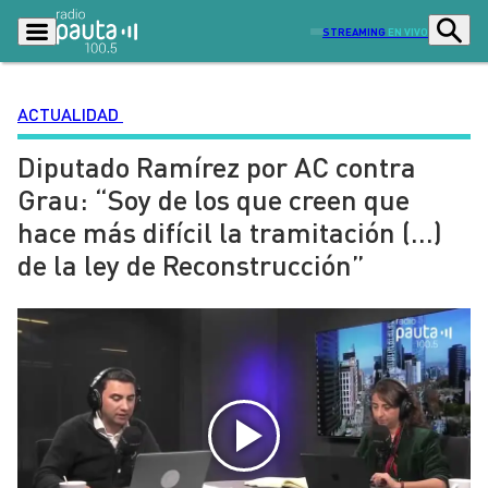
STREAMING
EN VIVO
ACTUALIDAD
Diputado Ramírez por AC contra
Podcasts
Programas
Grau: “Soy de los que creen que
Lo Último
Actualidad
hace más difícil la tramitación (…)
Ciudad
Economía
de la ley de Reconstrucción”
Radio en vivo
Sostenibilidad
Tendencias
Deportes
Entretención y Cultura
Opinión
Dato en Pauta
Señal 2
Contenido Patrocinado