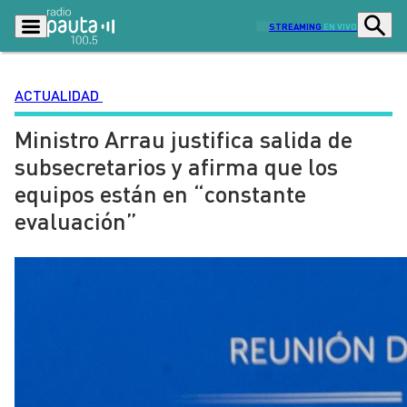
STREAMING
EN VIVO
ACTUALIDAD
Ministro Arrau justifica salida de
Podcasts
Programas
subsecretarios y afirma que los
Lo Último
Actualidad
equipos están en “constante
Ciudad
Economía
evaluación”
Radio en vivo
Sostenibilidad
Tendencias
Deportes
Entretención y Cultura
Opinión
Dato en Pauta
Señal 2
Contenido Patrocinado