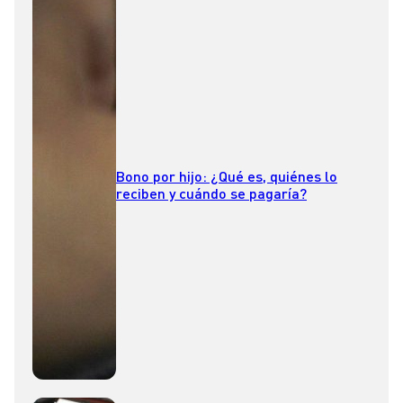
Bono por hijo: ¿Qué es, quiénes lo
reciben y cuándo se pagaría?