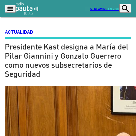
STREAMING
EN VIVO
ACTUALIDAD
Presidente Kast designa a María del
Podcasts
Programas
Pilar Giannini y Gonzalo Guerrero
Lo Último
Actualidad
como nuevos subsecretarios de
Ciudad
Economía
Seguridad
Radio en vivo
Sostenibilidad
Tendencias
Deportes
Entretención y Cultura
Opinión
Dato en Pauta
Señal 2
Contenido Patrocinado