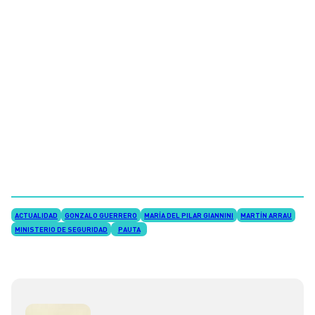
ACTUALIDAD
GONZALO GUERRERO
MARÍA DEL PILAR GIANNINI
MARTÍN ARRAU
MINISTERIO DE SEGURIDAD
PAUTA