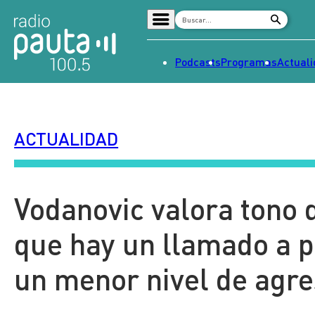
Podcasts
Programas
Actual
Home
Radio en vivo
ACTUALIDAD
Streaming
Señal 2
Tendencias
Vodanovic valora tono 
Dato en Pauta
que hay un llamado a p
Contenido Patrocinado
un menor nivel de agre