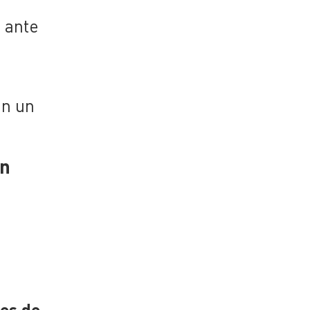
 ante
on un
ón
n
es de