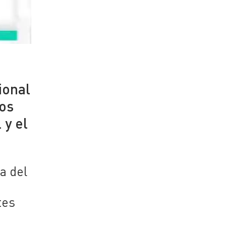
ional
los
 y el
a del
tes