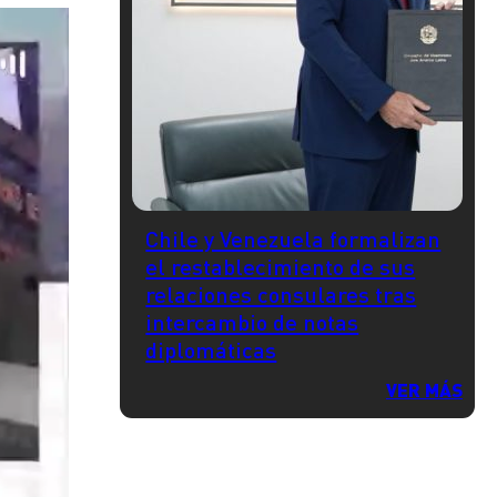
Chile y Venezuela formalizan
el restablecimiento de sus
relaciones consulares tras
intercambio de notas
diplomáticas
VER MÁS