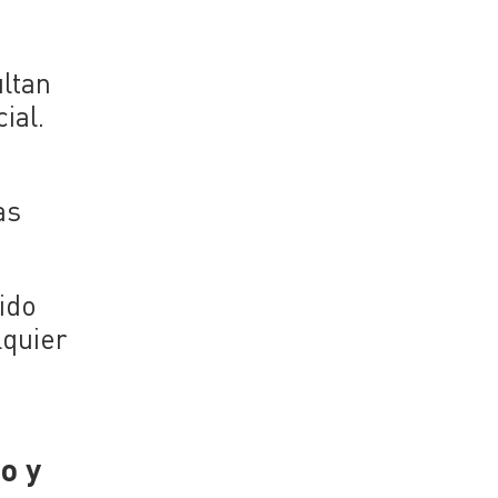
ultan
ial.
as
nido
lquier
o y