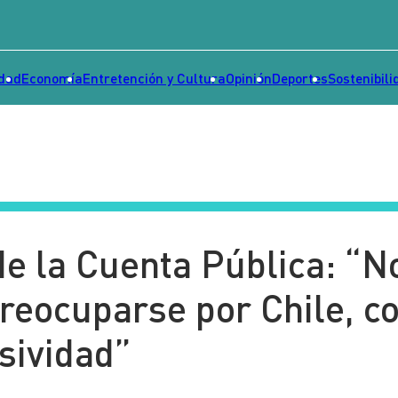
idad
Economía
Entretención y Cultura
Opinión
Deportes
Sostenibili
de la Cuenta Pública: “N
reocuparse por Chile, c
sividad”