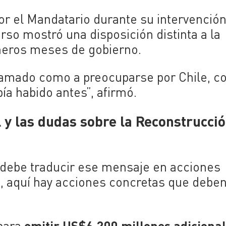
or el Mandatario durante su intervención
urso mostró una disposición distinta a la
imeros meses de gobierno.
llamado como a preocuparse por Chile, c
ía habido antes”, afirmó.
l y las dudas sobre la Reconstrucci
 debe traducir ese mensaje en acciones
, aquí hay acciones concretas que debe
emitir US$6.200 millones adicional
 para