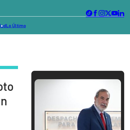
dad
Lo Último
oto
on