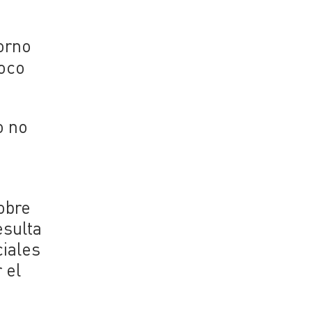
orno
foco
o no
obre
esulta
iales
 el