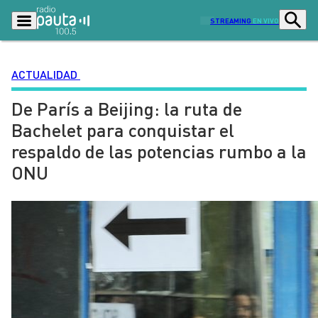
STREAMING
EN VIVO
ACTUALIDAD
De París a Beijing: la ruta de
Podcasts
Programas
Bachelet para conquistar el
Lo Último
Actualidad
respaldo de las potencias rumbo a la
Ciudad
Economía
ONU
Radio en vivo
Sostenibilidad
Tendencias
Deportes
Entretención y Cultura
Opinión
Dato en Pauta
Señal 2
Contenido Patrocinado