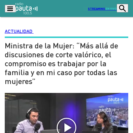
STREAMING
EN VIVO
ACTUALIDAD
Ministra de la Mujer: “Más allá de
Podcasts
Programas
discusiones de corte valórico, el
Lo Último
Actualidad
compromiso es trabajar por la
Ciudad
Economía
familia y en mi caso por todas las
Radio en vivo
Sostenibilidad
mujeres”
Tendencias
Deportes
Entretención y Cultura
Opinión
Dato en Pauta
Señal 2
Contenido Patrocinado