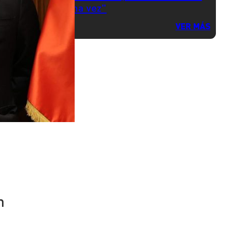
una vez"
VER MÁS
n