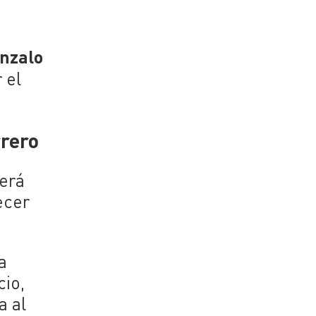
nzalo
 el
rrero
será
ecer
a
cio,
a al