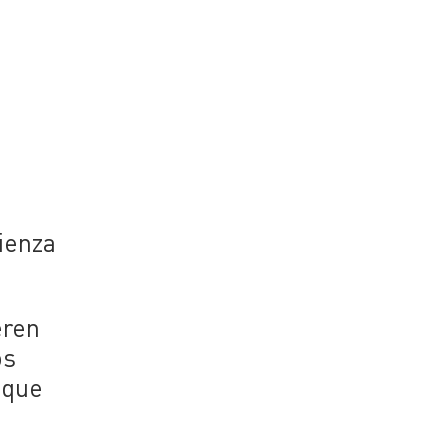
ienza
eren
os
 que