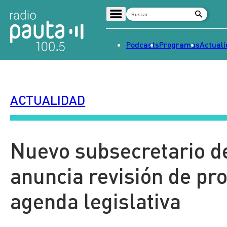
Podcasts
Programas
Actual
Home
Radio en vivo
ACTUALIDAD
Streaming
Señal 2
Tendencias
Nuevo subsecretario de
Dato en Pauta
anuncia revisión de pr
Contenido Patrocinado
agenda legislativa