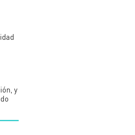
ridad
ión, y
ndo