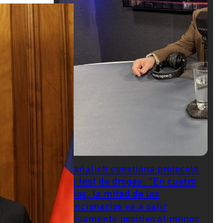
Mañalich cuestiona protocolo
de test de drogas: "En cuatro
años, la mitad de los
funcionarios va a salir
falsamente positivo al menos