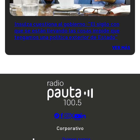
Insulza cuestiona al gobierno: "El sigilo con
que se están llevando las cosas impide que
tengamos una política exterior de Estado"
VER MÁS
Corporativo
Quienes somos