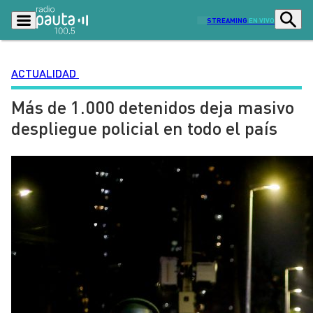
STREAMING
EN VIVO
ACTUALIDAD
Más de 1.000 detenidos deja masivo
Podcasts
Programas
despliegue policial en todo el país
Lo Último
Actualidad
Ciudad
Economía
Radio en vivo
Sostenibilidad
Tendencias
Deportes
Entretención y Cultura
Opinión
Dato en Pauta
Señal 2
Contenido Patrocinado