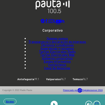
Corporativo
Quienes somos
Transparencia y declaración de intereses
Términos y condiciones
Sugerencias y reclamos
Tarifas Electorales Radio
Tarifas Electorales Web
Gobierno corporativo
Equipo informativo
Contáctenos
Canal de denuncias
Antofagasta
99.1
Valparaíso
96.7
Temuco
96.7
Copyright © 2022 Radio Pauta
Potenciado por
Digitalproserver 2024
En vivo