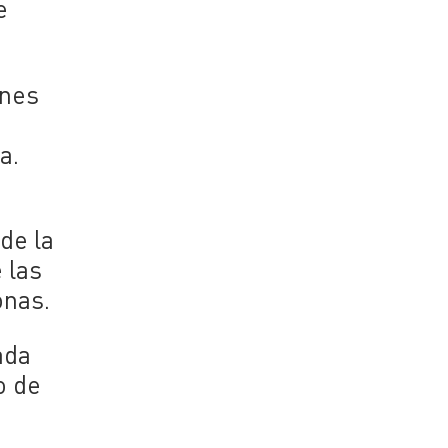
e
ones
a.
 de la
 las
onas.
ada
o de