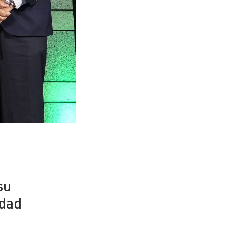
n
su
idad