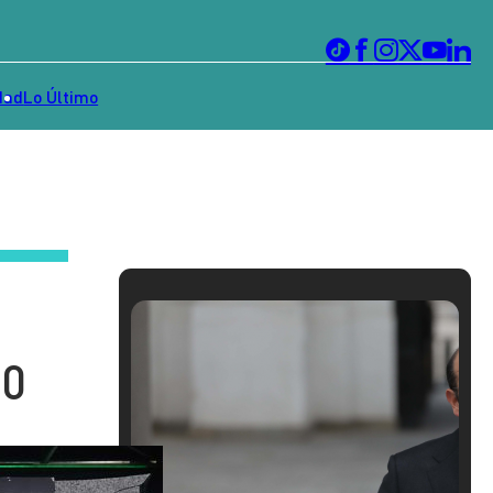
dad
Lo Último
30