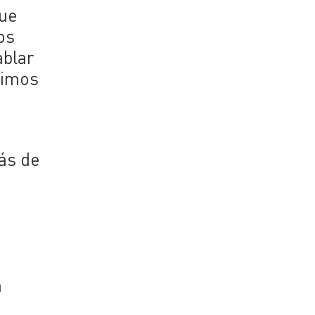
que
os
ablar
ximos
más de
n