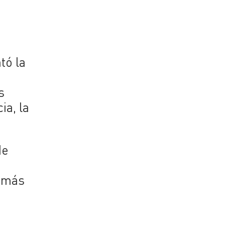
tó la
s
ia, la
de
s más