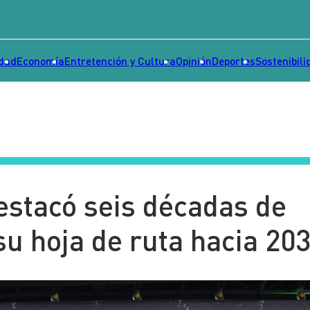
idad
Economía
Entretención y Cultura
Opinión
Deportes
Sostenibili
estacó seis décadas de
su hoja de ruta hacia 20