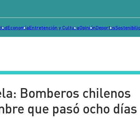
idad
Economía
Entretención y Cultura
Opinión
Deportes
Sostenibili
la: Bomberos chilenos
mbre que pasó ocho días