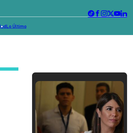
dad
Lo Último