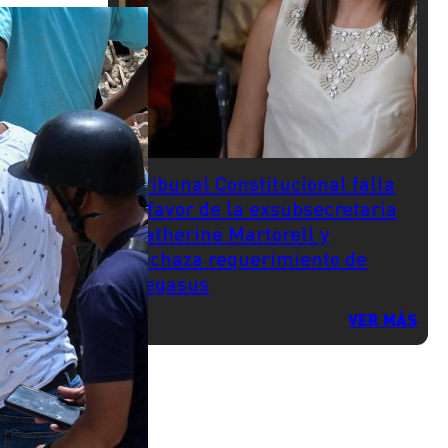
Tribunal Constitucional falla
a favor de la exsubsecretaria
Katherine Martorell y
rechaza requerimiento de
Pegasus
VER MÁS