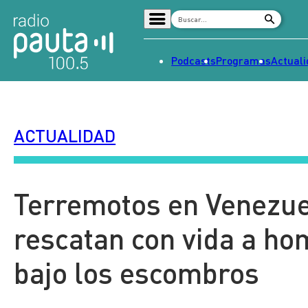
Podcasts
Programas
Actual
Home
Radio en vivo
ACTUALIDAD
Streaming
Señal 2
Tendencias
Terremotos en Venezue
Dato en Pauta
rescatan con vida a ho
Contenido Patrocinado
bajo los escombros