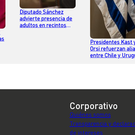
Diputado Sánchez
advierte presencia de
adultos en recintos
juveniles: “Imagínense
r
el efecto en las
as
Presidentes Kast 
dinámicas carcelarias”
Orsi refuerzan ali
entre Chile y Uru
40
con foco en seguri
comercio e integr
regional
Corporativo
Quiénes somos
Transparencia y declara
de intereses