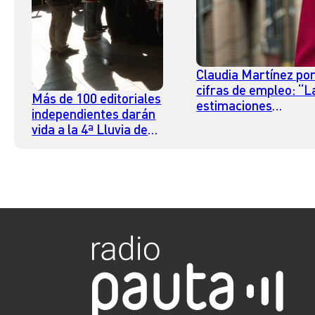
Claudia Martínez po
cifras de empleo: “L
Más de 100 editoriales
estimaciones
independientes darán
empíricas que yo he
vida a la 4ª Lluvia de
visto respecto a las 
Libros en GAM este fin
horas y el salario
de semana
mínimo es que sí han
tenido un efecto
negativo”