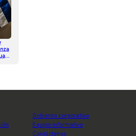
y
anza
guay
dad,
ación
Gobierno corporativo
ción
Equipo informativo
Contáctenos