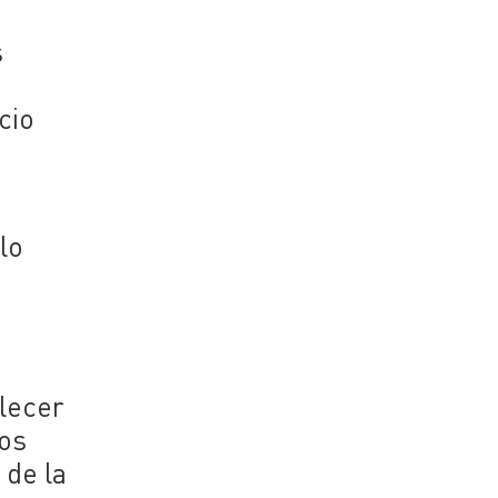
s
cio
lo
lecer
ños
 de la