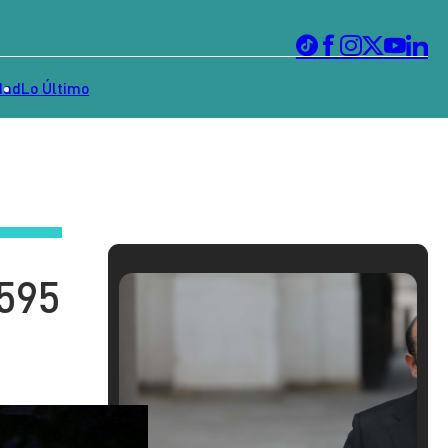
dad
Lo Último
.595