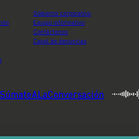
Gobierno corporativo
ción
Equipo informativo
Contáctenos
Canal de denuncias
o
SúmateALaConversación