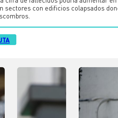
la cifra de fallecidos podría aumentar en
en sectores con edificios colapsados do
escombros.
UTA