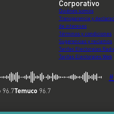
Corporativo
Quiénes somos
Transparencia y declara
de intereses
Términos y condiciones
Sugerencias y reclamos
Tarifas Electorales Radi
Tarifas Electorales Web
#
o
Temuco
96.7
96.7