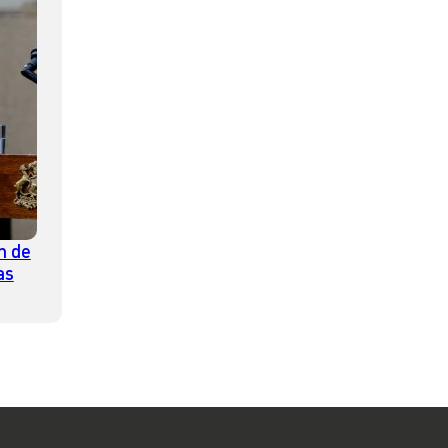
n de
as
ec y
er la
ación