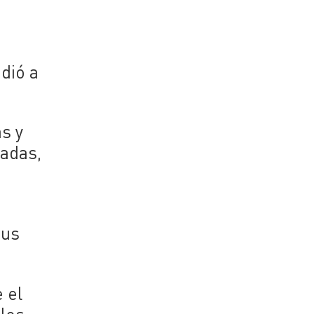
dió a
s y
tadas,
sus
 el