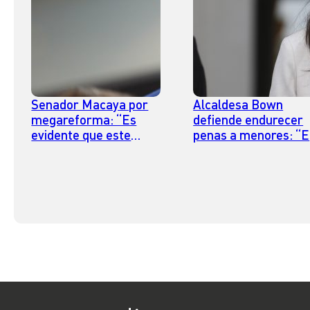
Senador Macaya por
Alcaldesa Bown
megareforma: “Es
defiende endurecer
evidente que este
penas a menores: “E
proyecto es más
71% de los detenido
urgente que nunca”
en San Miguel son
menores de edad”