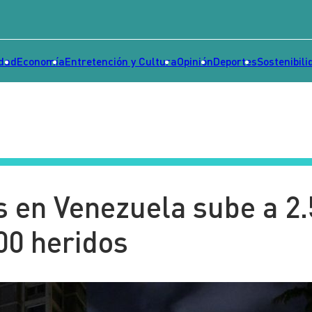
idad
Economía
Entretención y Cultura
Opinión
Deportes
Sostenibili
s en Venezuela sube a 2
00 heridos