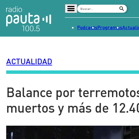
Podcasts
Programas
Actual
Home
Radio en vivo
ACTUALIDAD
Streaming
Señal 2
Tendencias
Balance por terremoto
Dato en Pauta
muertos y más de 12.4
Contenido Patrocinado