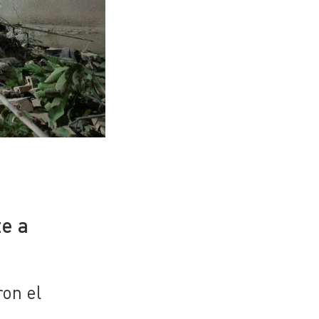
e
te a
ron el