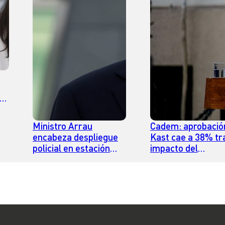
l
s
Ministro Arrau
Cadem: aprobació
encabeza despliegue
Kast cae a 38% tr
policial en estación
impacto del
Hospital El Pino de la
desempleo e Imac
Línea 2
economía pasa a s
principal preocup