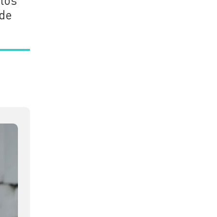
 los
nde