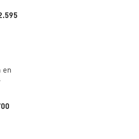
2.595
n en
s
700