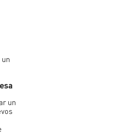
n un
mesa
ar un
evos
e