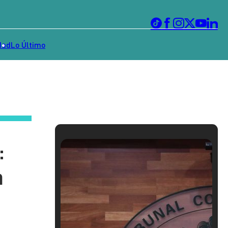
dad
Lo Último
:
a