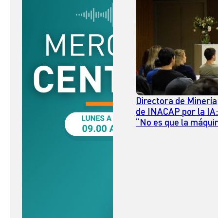
Directora de Minería
de INACAP por la IA
“No es que la máqui
venga a reemplazar,
es que tengo que
saber cómo usarla
para poder ser
competente”