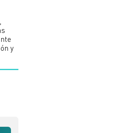
,
as
ante
ión y