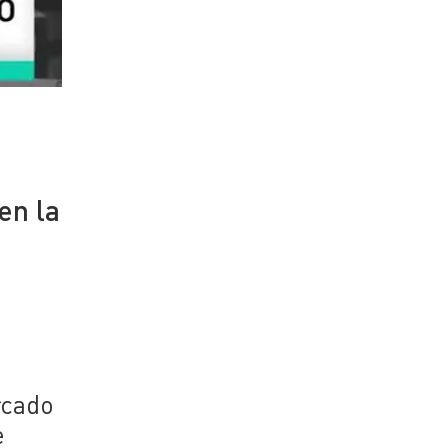
en la
a
rcado
e