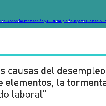
idad
Economía
Entretención y Cultura
Opinión
Deportes
Sostenibili
las causas del desempleo
e elementos, la torment
do laboral”