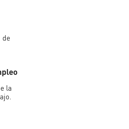
n de
mpleo
e la
ajo.
n