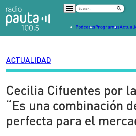
Podcasts
Programas
Actual
Home
Radio en vivo
ACTUALIDAD
Streaming
Señal 2
Tendencias
Cecilia Cifuentes por 
Dato en Pauta
“Es una combinación d
Contenido Patrocinado
perfecta para el merca