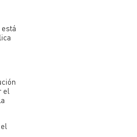
 está
lica
ución
 el
la
 el