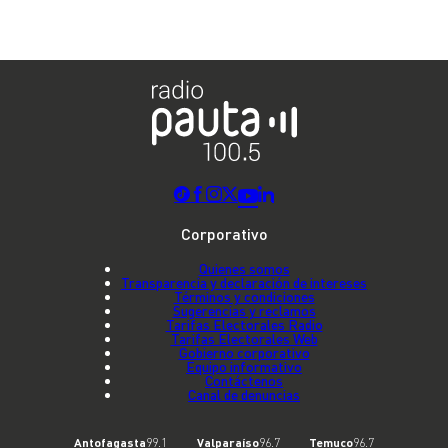
Corporativo
Quienes somos
Transparencia y declaración de intereses
Términos y condiciones
Sugerencias y reclamos
Tarifas Electorales Radio
Tarifas Electorales Web
Gobierno corporativo
Equipo informativo
Contáctenos
Canal de denuncias
Antofagasta
99.1
Valparaíso
96.7
Temuco
96.7