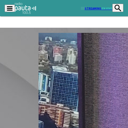
STREAMING
EN VIVO
Podcasts
Programas
Lo Último
Actualidad
Ciudad
Economía
Radio en vivo
Sostenibilidad
Tendencias
Deportes
Entretención y Cultura
Opinión
Dato en Pauta
Señal 2
Contenido Patrocinado