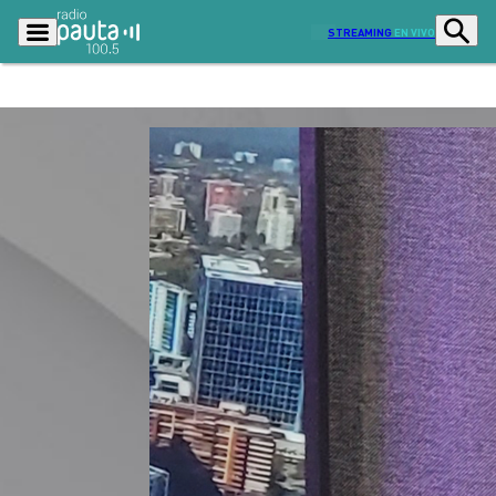
STREAMING
EN VIVO
Podcasts
Programas
Lo Último
Actualidad
Ciudad
Economía
Radio en vivo
Sostenibilidad
Tendencias
Deportes
Entretención y Cultura
Opinión
Dato en Pauta
Señal 2
Contenido Patrocinado