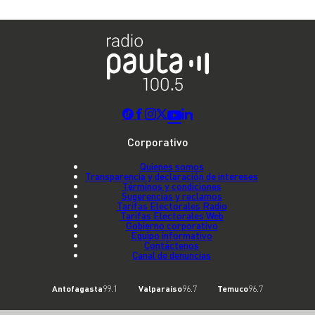
Corporativo
Quienes somos
Transparencia y declaración de intereses
Términos y condiciones
Sugerencias y reclamos
Tarifas Electorales Radio
Tarifas Electorales Web
Gobierno corporativo
Equipo informativo
Contáctenos
Canal de denuncias
Antofagasta
99.1
Valparaíso
96.7
Temuco
96.7