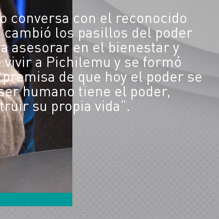
mo conversa con el reconocido
 cambió los pasillos del poder
ra asesorar en el bienestar y
 vivir a Pichilemu y se formó
 premisa de que hoy el poder se
 ser humano tiene el poder,
ruir su propia vida”.