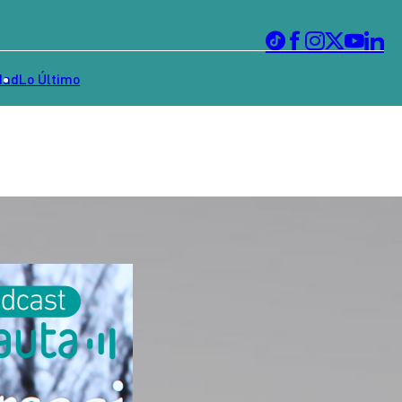
dad
Lo Último