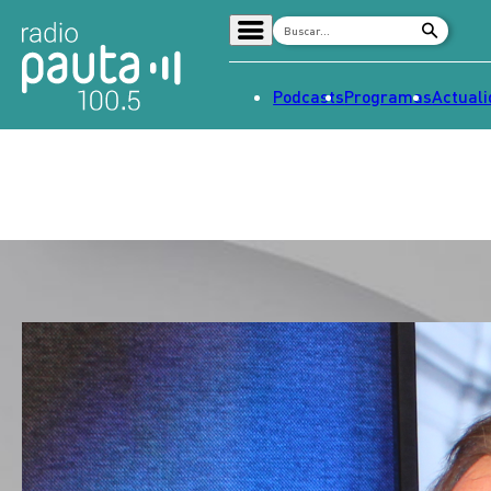
Podcasts
Programas
Actual
Home
Radio en vivo
Streaming
Señal 2
Tendencias
Dato en Pauta
Contenido Patrocinado