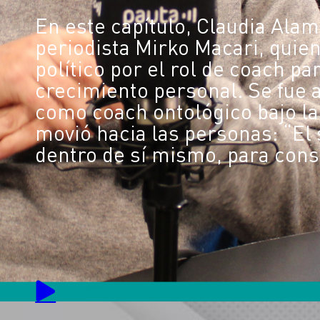
En este capítulo, Claudia Ala
periodista Mirko Macari, quien
político por el rol de coach pa
crecimiento personal. Se fue a
como coach ontológico bajo la
movió hacia las personas: “El
dentro de sí mismo, para const