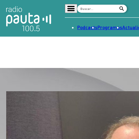
Podcasts
Programas
Actual
Home
Radio en vivo
Streaming
Señal 2
Tendencias
Dato en Pauta
Contenido Patrocinado