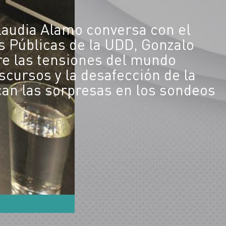
laudia Alamo conversa con el
as Públicas de la UDD, Gonzalo
tre las tensiones del mundo
discursos y la desafección de la
ican las sorpresas en los sondeos