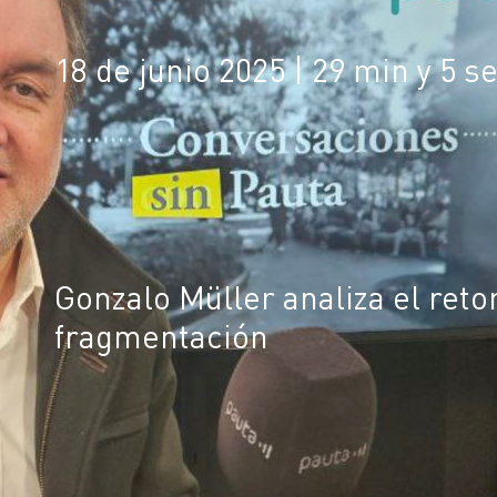
18 de junio 2025
| 29 min y 5 s
Gonzalo Müller analiza el reto
fragmentación