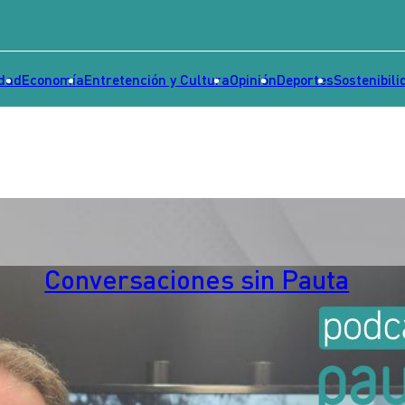
idad
Economía
Entretención y Cultura
Opinión
Deportes
Sostenibili
Conversaciones sin Pauta