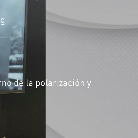
eg
rno de la polarización y