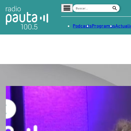
Podcasts
Programas
Actual
Home
Radio en vivo
Streaming
Señal 2
Tendencias
Dato en Pauta
Contenido Patrocinado