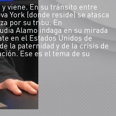
 y viene. En su tránsito entre
eva York (donde reside) se atasca
za por su tribu. En
audia Alamo indaga en su mirada
late en el Estados Unidos de
 la paternidad y de la crisis de
ación. Ese es el tema de su