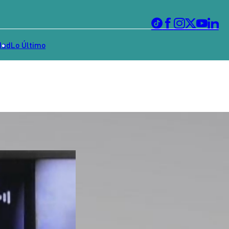
dad
Lo Último