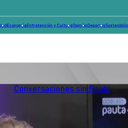
idad
Economía
Entretención y Cultura
Opinión
Deportes
Sostenibili
Conversaciones sin Pauta