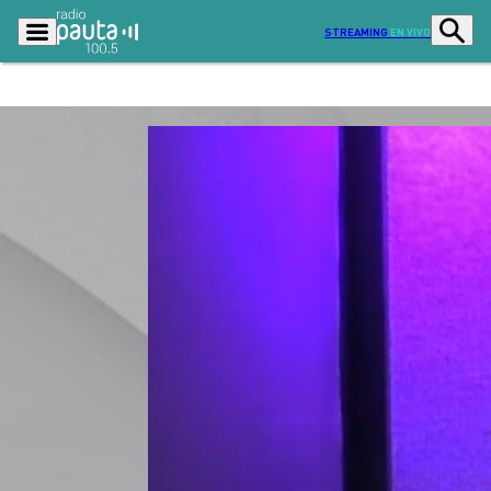
STREAMING
EN VIVO
Podcasts
Programas
Lo Último
Actualidad
Ciudad
Economía
Radio en vivo
Sostenibilidad
Tendencias
Deportes
Entretención y Cultura
Opinión
Dato en Pauta
Señal 2
Contenido Patrocinado