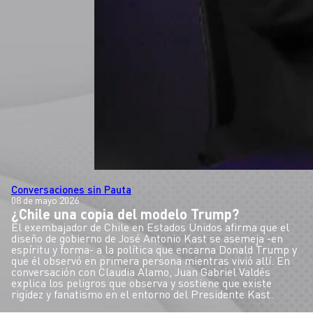
Conversaciones sin Pauta
08 de mayo 2026
¿Chile una copia del modelo Trump?
El exembajador de Chile en Estados Unidos afirma que el
diseño de gobierno de José Antonio Kast se asemeja -en
espíritu y forma- a la política que encarna Donald Trump y
que él observó en primera persona mientras vivió allí. En
conversación con Claudia Alamo, Juan Gabriel Valdés
explica los peligros que observa y sostiene que existe
rigidez y fanatismo en el entorno del Presidente Kast.