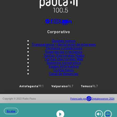
Corporativo
Quienes somos
Transparencia y declaración de intereses
Términos y condiciones
Sugerencias y reclamos
Tarifas Electorales Radio
Tarifas Electorales Web
Gobierno corporativo
Equipo informativo
Contáctenos
Canal de denuncias
Antofagasta
99.1
Valparaíso
96.7
Temuco
96.7
Copyright © 2022 Radio Pauta
Potenciado por
Digitalproserver 2024
En vivo