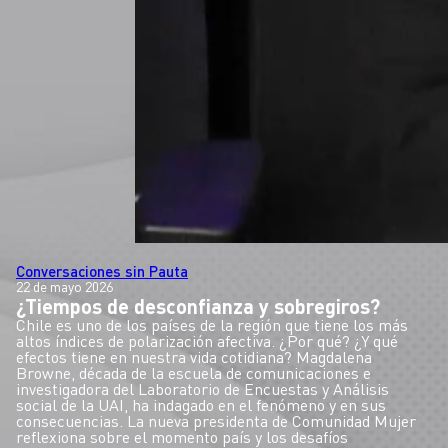
Conversaciones sin Pauta
22 de mayo 2026
¿Tiempos de desconfianza y sobregiros?
Chile es uno de los países de la región que tiene los más
altos índices de polarización afectiva. ¿Por qué? ¿Y qué
efectos tiene en nuestra vida cotidiana? Magdalena
Browne, década de la escuela de comunicaciones e
investigadora del Laboratorio de Encuestas y Análisis
social de la UAI, ha indagado en el fenómeno y en sus
consecuencias. La nueva presidenta de Comunidad Mujer
reflexiona sobre el momento país y los desafíos