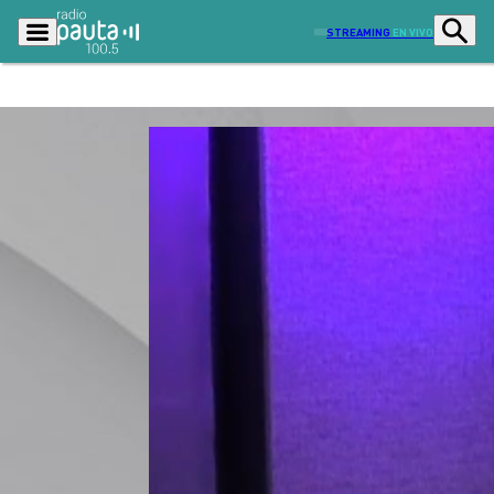
STREAMING
EN VIVO
Podcasts
Programas
Lo Último
Actualidad
Ciudad
Economía
Radio en vivo
Sostenibilidad
Tendencias
Deportes
Entretención y Cultura
Opinión
Dato en Pauta
Señal 2
Contenido Patrocinado