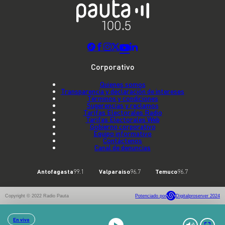
Corporativo
Quienes somos
Transparencia y declaración de intereses
Términos y condiciones
Sugerencias y reclamos
Tarifas Electorales Radio
Tarifas Electorales Web
Gobierno corporativo
Equipo informativo
Contáctenos
Canal de denuncias
Antofagasta
99.1
Valparaíso
96.7
Temuco
96.7
Copyright © 2022 Radio Pauta
Potenciado por
Digitalproserver 2024
En vivo