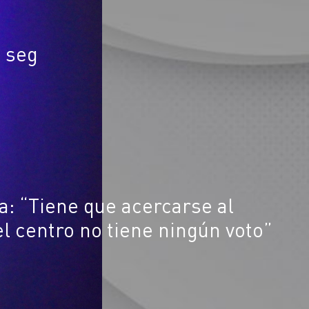
7 seg
a: “Tiene que acercarse al
l centro no tiene ningún voto”