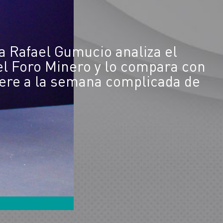
a Rafael Gumucio analiza el
el Foro Minero y lo compara con
iere a la semana complicada de