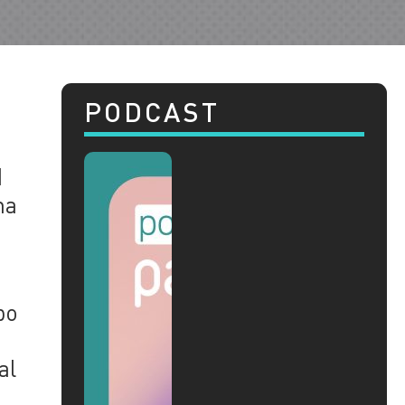
PODCAST
d
na
po
al