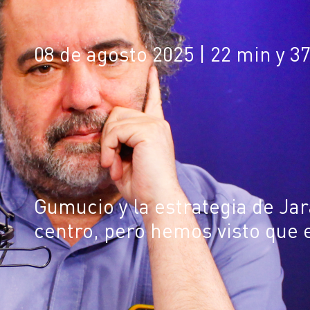
08 de agosto 2025
| 22 min y 3
Gumucio y la estrategia de Jar
centro, pero hemos visto que e