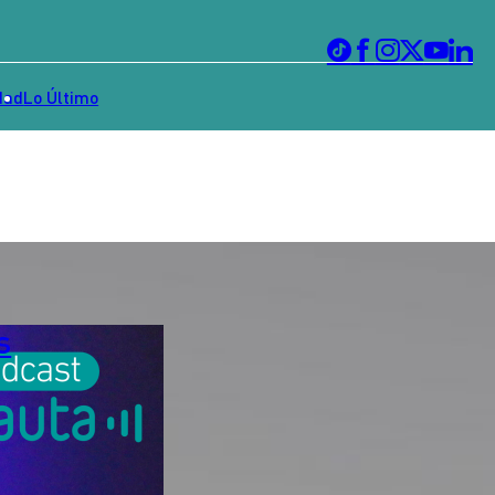
dad
Lo Último
s