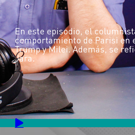
En este episodio, el columnist
comportamiento de Parisi en 
Trump y Milei. Además, se ref
Jara.