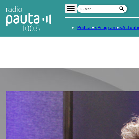
Podcasts
Programas
Actual
Home
Radio en vivo
Streaming
Señal 2
Tendencias
Dato en Pauta
Contenido Patrocinado