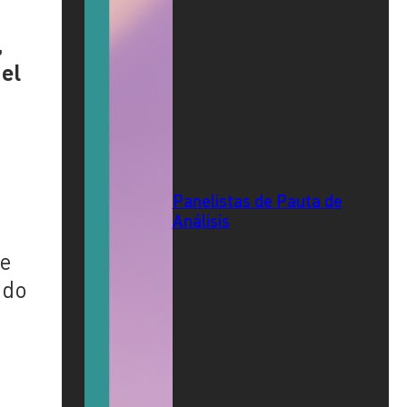
,
el
Panelistas de Pauta de
Análisis
ee
ado