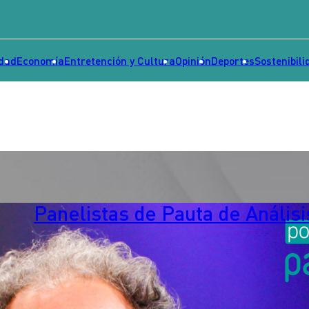
idad
Economía
Entretención y Cultura
Opinión
Deportes
Sostenibili
Panelistas de Pauta de Análisi