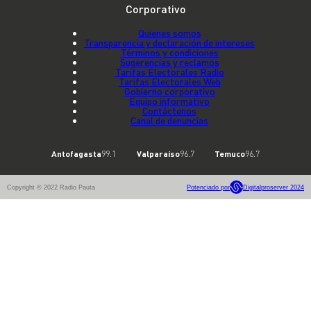
Corporativo
Quienes somos
Transparencia y declaración de intereses
Términos y condiciones
Sugerencias y reclamos
Tarifas Electorales Radio
Tarifas Electorales Web
Gobierno corporativo
Equipo informativo
Contáctenos
Canal de denuncias
Antofagasta
99.1
Valparaíso
96.7
Temuco
96.7
Copyright © 2022 Radio Pauta
Potenciado por
Digitalproserver 2024