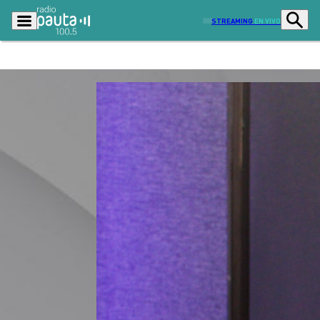
STREAMING
EN VIVO
Podcasts
Programas
Lo Último
Actualidad
Ciudad
Economía
Radio en vivo
Sostenibilidad
Tendencias
Deportes
Entretención y Cultura
Opinión
Dato en Pauta
Señal 2
Contenido Patrocinado