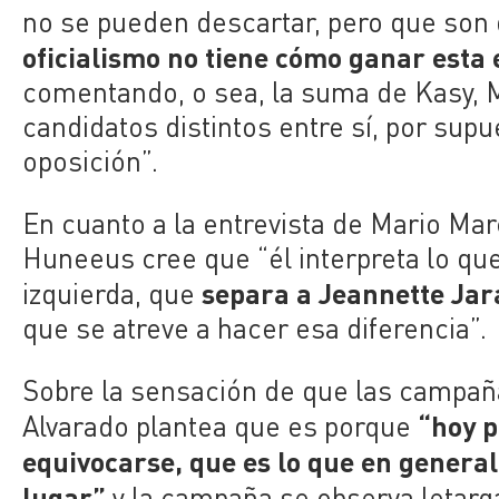
no se pueden descartar,
pero que son 
oficialismo no tiene cómo ganar esta 
comentando, o sea,
la suma de Kasy, M
candidatos distintos entre sí, por supu
oposición”.
En cuanto a la entrevista de Mario Mar
Huneeus cree que “é
l interpreta lo q
separa a Jeannette Jar
izquierda, q
ue
que se atreve a hacer esa diferencia”.
Sobre la sensación de que las campañ
“h
oy 
Alvarado plantea que es porque
equivocarse, que
es lo que en general
lugar”
y la campaña se observa letarg