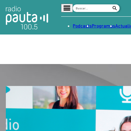
Podcasts
Programas
Actual
Home
Radio en vivo
Streaming
Señal 2
Tendencias
Dato en Pauta
Contenido Patrocinado