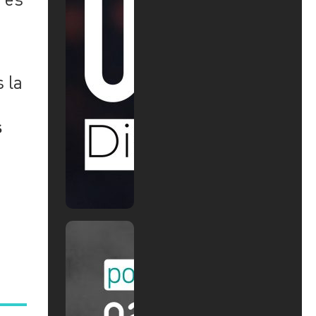
s la
s