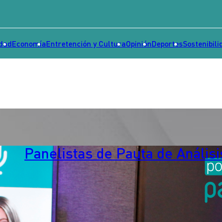
idad
Economía
Entretención y Cultura
Opinión
Deportes
Sostenibili
Panelistas de Pauta de Análisi