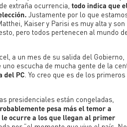
todo indica que e
de extraña ocurrencia,
elección.
Justamente por lo que estamo
atthei, Kaiser y Parisi es muy alta
y son
esto, p
ero todos pertenecen al mundo de
cel, a un mes de su salida del Gobierno,
ue uno escucha de mucha gente de la cen
a del PC
. Y
o creo que es de los primeros
as presidenciales están congeladas,
probablemente pesa más el temor a
 le ocurre a los que llegan al primer
ada por “
el momento que vive el país.
No