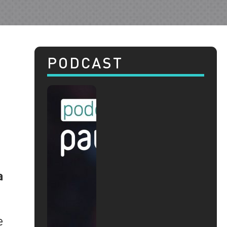
PODCAST
e
a
e