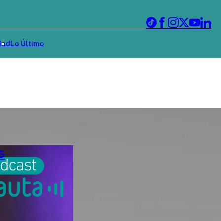
dad
Lo Último
s