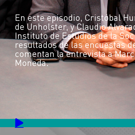
En este episodio, Cristóbal H
de Unholster, y Claudio Alvarad
Instituto de Estudios de la Soc
resultados de las encuestas de
comentan la entrevista a Marc
Moneda.