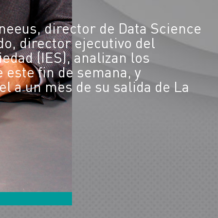
uneeus, director de Data Science
o, director ejecutivo del
iedad (IES), analizan los
 este fin de semana, y
el a un mes de su salida de La