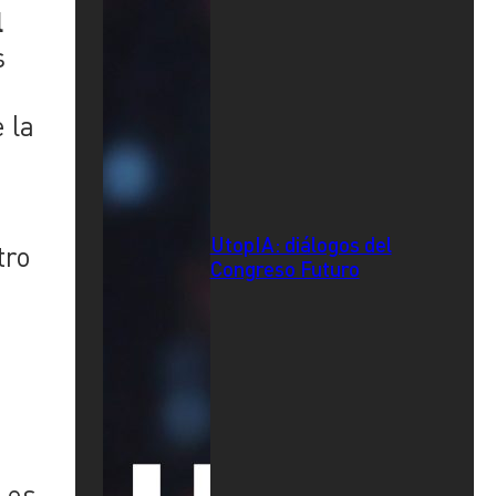
l
s
 la
UtopIA: diálogos del
tro
Congreso Futuro
 es