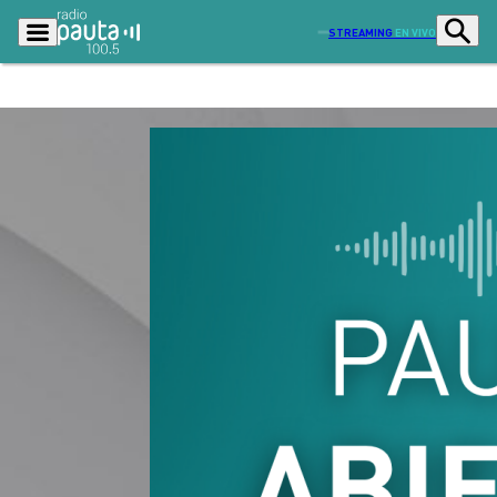
STREAMING
EN VIVO
Podcasts
Programas
Lo Último
Actualidad
Ciudad
Economía
Radio en vivo
Sostenibilidad
Tendencias
Deportes
Entretención y Cultura
Opinión
Dato en Pauta
Señal 2
Contenido Patrocinado