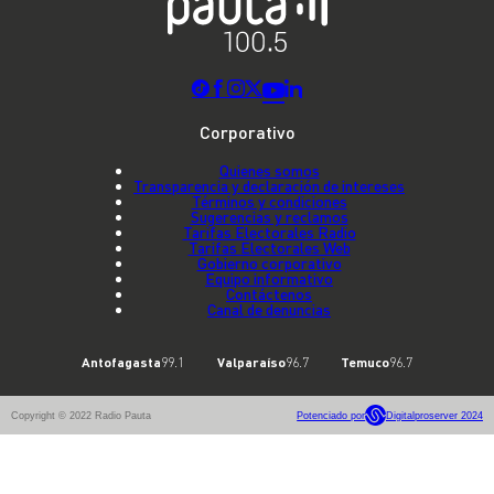
Corporativo
Quienes somos
Transparencia y declaración de intereses
Términos y condiciones
Sugerencias y reclamos
Tarifas Electorales Radio
Tarifas Electorales Web
Gobierno corporativo
Equipo informativo
Contáctenos
Canal de denuncias
Antofagasta
99.1
Valparaíso
96.7
Temuco
96.7
Copyright © 2022 Radio Pauta
Potenciado por
Digitalproserver 2024