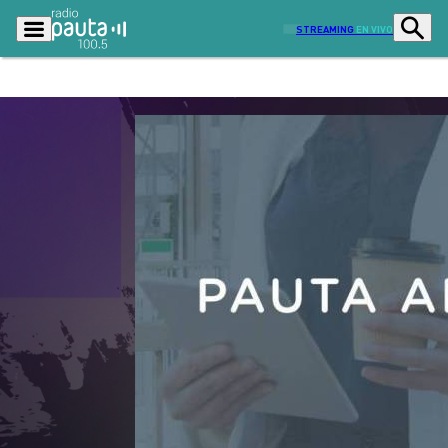
STREAMING
EN VIVO
Podcasts
Programas
Lo Último
Actualidad
Ciudad
Economía
Radio en vivo
Sostenibilidad
Tendencias
Deportes
Entretención y Cultura
Opinión
Dato en Pauta
Señal 2
Contenido Patrocinado