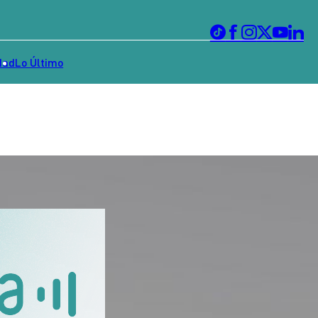
dad
Lo Último