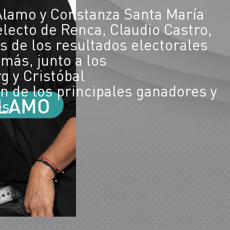
 Alamo y Constanza Santa María
electo de Renca, Claudio Castro,
s de los resultados electorales
más, junto a los
g y Cristóbal
 de los principales ganadores y
es.