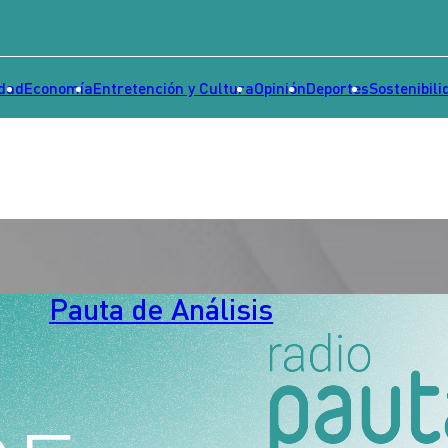
idad
Economía
Entretención y Cultura
Opinión
Deportes
Sostenibili
Pauta de Análisis