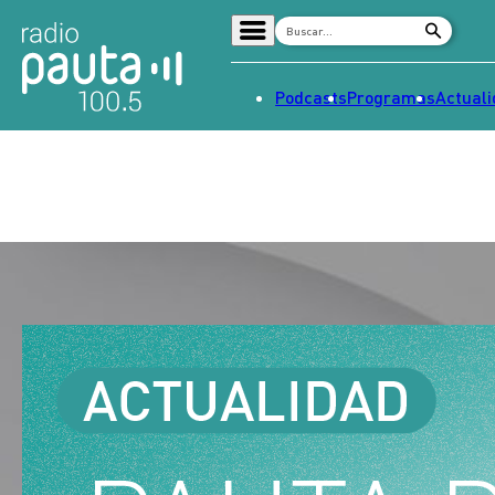
Podcasts
Programas
Actual
Home
Radio en vivo
Streaming
Señal 2
Tendencias
Dato en Pauta
Contenido Patrocinado