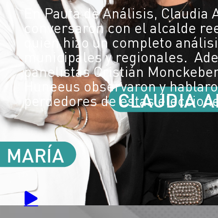
En Pauta de Análisis, Claudia
conversaron con el alcalde re
quien hizo un completo análisi
municipales y regionales. Ade
panelistas Cristián Monckeber
Huneeus observaron y hablaron
perdedores de estas eleccion