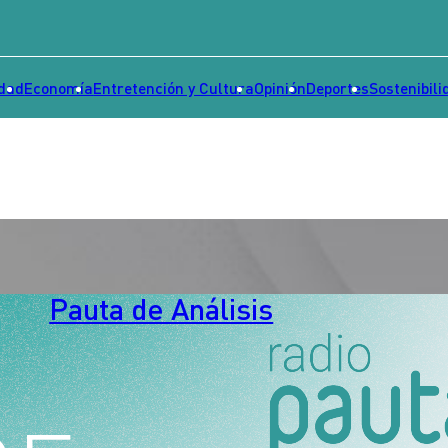
idad
Economía
Entretención y Cultura
Opinión
Deportes
Sostenibili
Pauta de Análisis