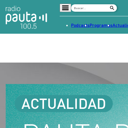
Podcasts
Programas
Actual
Home
Radio en vivo
Streaming
Señal 2
Tendencias
Dato en Pauta
Contenido Patrocinado