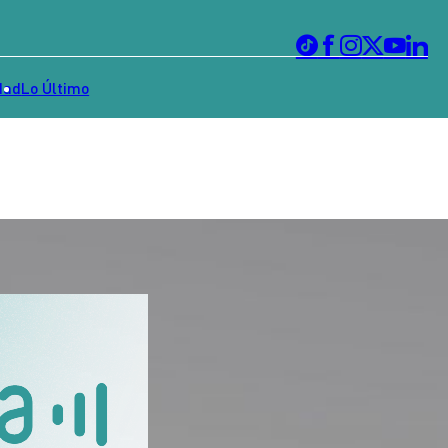
dad
Lo Último