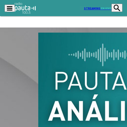
STREAMING
EN VIVO
Podcasts
Programas
Lo Último
Actualidad
Ciudad
Economía
Radio en vivo
Sostenibilidad
Tendencias
Deportes
Entretención y Cultura
Opinión
Dato en Pauta
Señal 2
Contenido Patrocinado