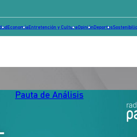
idad
Economía
Entretención y Cultura
Opinión
Deportes
Sostenibili
Pauta de Análisis