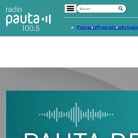
Podcasts
Programas
Actual
Home
Radio en vivo
Streaming
Señal 2
Tendencias
Dato en Pauta
Contenido Patrocinado