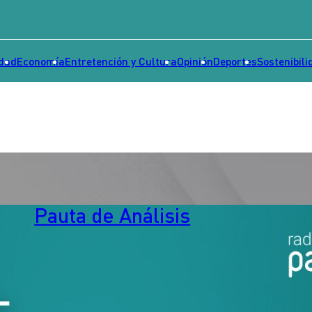
idad
Economía
Entretención y Cultura
Opinión
Deportes
Sostenibili
Pauta de Análisis