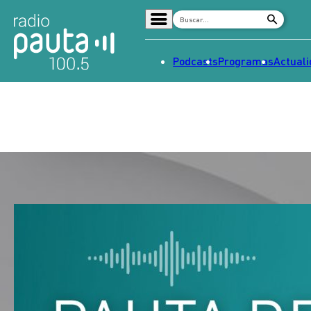
Podcasts
Programas
Actual
Home
Radio en vivo
Streaming
Señal 2
Tendencias
Dato en Pauta
Contenido Patrocinado