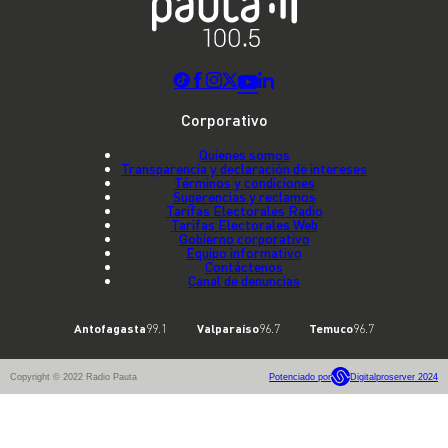
Corporativo
Quienes somos
Transparencia y declaración de intereses
Términos y condiciones
Sugerencias y reclamos
Tarifas Electorales Radio
Tarifas Electorales Web
Gobierno corporativo
Equipo informativo
Contáctenos
Canal de denuncias
Antofagasta
99.1
Valparaíso
96.7
Temuco
96.7
Copyright © 2022 Radio Pauta
Potenciado por
Digitalproserver 2024