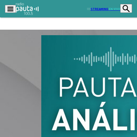
STREAMING
EN VIVO
Podcasts
Programas
Lo Último
Actualidad
Ciudad
Economía
Radio en vivo
Sostenibilidad
Tendencias
Deportes
Entretención y Cultura
Opinión
Dato en Pauta
Señal 2
Contenido Patrocinado