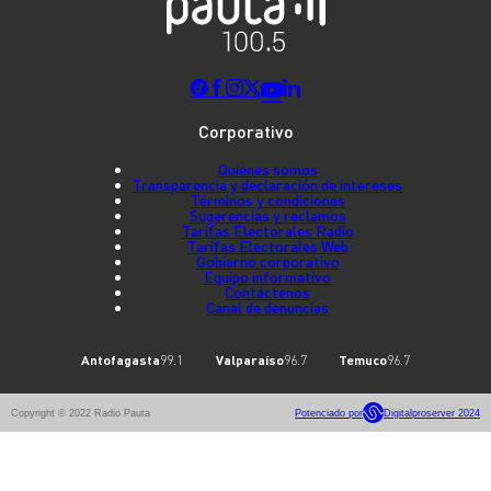
Corporativo
Quienes somos
Transparencia y declaración de intereses
Términos y condiciones
Sugerencias y reclamos
Tarifas Electorales Radio
Tarifas Electorales Web
Gobierno corporativo
Equipo informativo
Contáctenos
Canal de denuncias
Antofagasta
99.1
Valparaíso
96.7
Temuco
96.7
Copyright © 2022 Radio Pauta
Potenciado por
Digitalproserver 2024