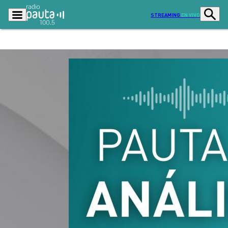
STREAMING
EN VIVO
Podcasts
Programas
Lo Último
Actualidad
Ciudad
Economía
Radio en vivo
Sostenibilidad
Tendencias
Deportes
Entretención y Cultura
Opinión
Dato en Pauta
Señal 2
Contenido Patrocinado