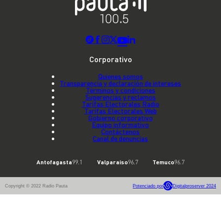
Corporativo
Quienes somos
Transparencia y declaración de intereses
Términos y condiciones
Sugerencias y reclamos
Tarifas Electorales Radio
Tarifas Electorales Web
Gobierno corporativo
Equipo informativo
Contáctenos
Canal de denuncias
Antofagasta
99.1
Valparaíso
96.7
Temuco
96.7
Copyright © 2022 Radio Pauta
Potenciado por
Digitalproserver 2024