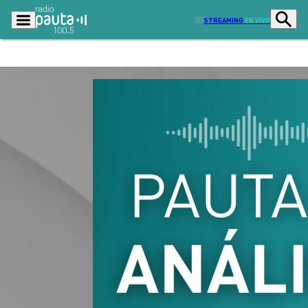
STREAMING
EN VIVO
Podcasts
Programas
Lo Último
Actualidad
Ciudad
Economía
Radio en vivo
Sostenibilidad
Tendencias
Deportes
Entretención y Cultura
Opinión
Dato en Pauta
Señal 2
Contenido Patrocinado