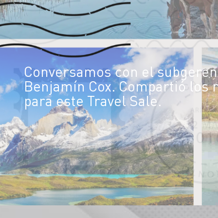
Conversamos con el subgerent
Benjamín Cox. Compartió los m
para este Travel Sale.