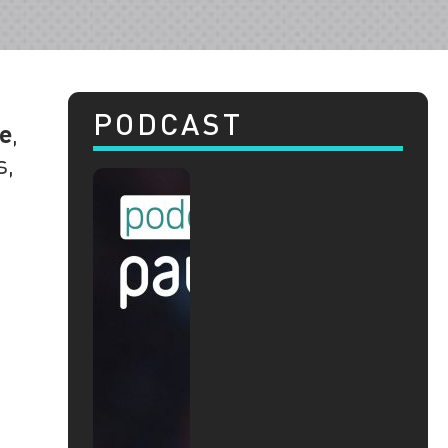
PODCAST
le
,
s,