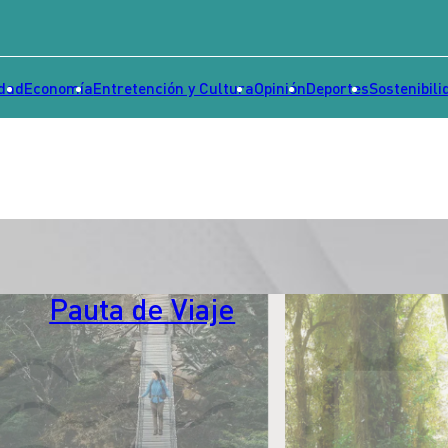
idad
Economía
Entretención y Cultura
Opinión
Deportes
Sostenibili
Pauta de Viaje