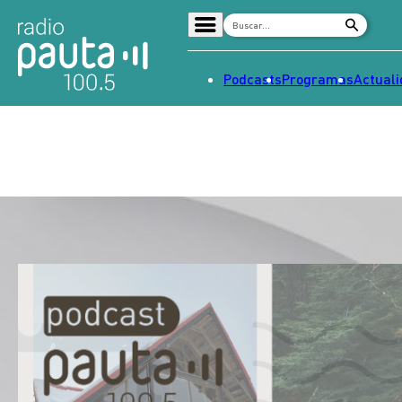
Podcasts
Programas
Actual
Home
Radio en vivo
Streaming
Señal 2
Tendencias
Dato en Pauta
Contenido Patrocinado