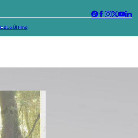
dad
Lo Último