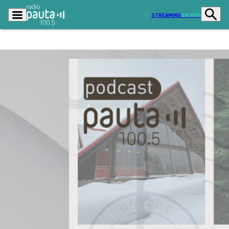
STREAMING
EN VIVO
Podcasts
Programas
Lo Último
Actualidad
Ciudad
Economía
Radio en vivo
Sostenibilidad
Tendencias
Deportes
Entretención y Cultura
Opinión
Dato en Pauta
Señal 2
Contenido Patrocinado