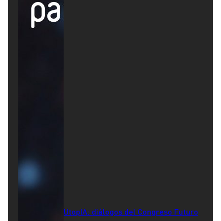
UtopIA: diálogos del Congreso Futuro