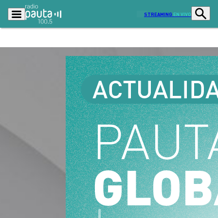
STREAMING
EN VIVO
Podcasts
Programas
Lo Último
Actualidad
Ciudad
Economía
Radio en vivo
Sostenibilidad
Tendencias
Deportes
Entretención y Cultura
Opinión
Dato en Pauta
Señal 2
Contenido Patrocinado