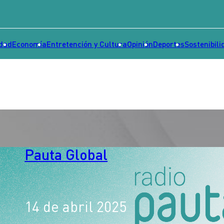
idad
Economía
Entretención y Cultura
Opinión
Deportes
Sostenibili
Pauta Global
14 de abril 2025