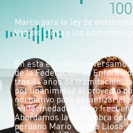
Marco para la ley de enferme
Vargas Llosa y los uniformes 
En esta edición, conversamos 
de la Federación de Enfermed
tras 14 años de tramitación, 
por unanimidad el proyecto qu
normativo para garantizar el a
“enfermedades poco frecuente
Abordamos la vida y obra del a
peruano Mario Vargas Llosa, qu