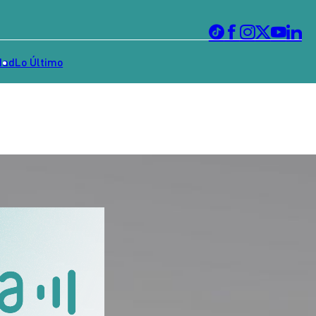
dad
Lo Último