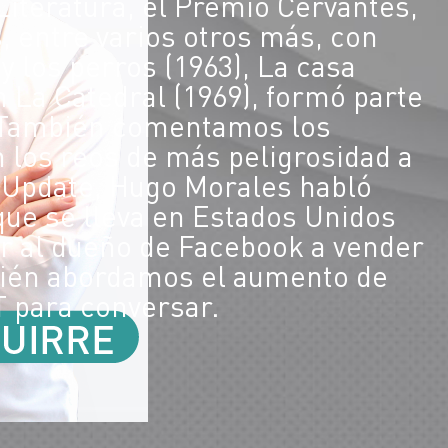
iteratura, el Premio Cervantes,
, entre varios otros más, con
 los perros (1963), La casa
 La Catedral (1969), formó parte
 También comentamos los
 los reos de más peligrosidad a
a Update, Hugo Morales habló
que se lleva en Estados Unidos
ar al dueño de Facebook a vender
bién abordamos el aumento de
 para conversar.