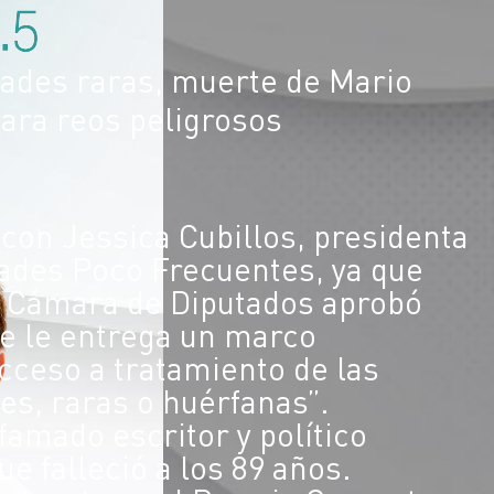
dades raras, muerte de Mario
para reos peligrosos
con Jessica Cubillos, presidenta
ades Poco Frecuentes, ya que
la Cámara de Diputados aprobó
e le entrega un marco
cceso a tratamiento de las
s, raras o huérfanas”.
famado escritor y político
e falleció a los 89 años.