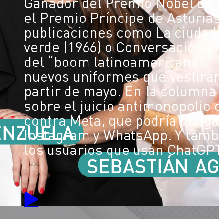
Ganador del Premio Nobel de L
el Premio Príncipe de Asturias
publicaciones como La ciudad y
verde (1966) o Conversación en
del “boom latinoamericano”.
nuevos uniformes que vestirán
partir de mayo. En la column
sobre el juicio antimonopolio 
contra Meta, que podría oblig
Instagram y WhatsApp. Y tam
los usuarios que usan ChatGPT