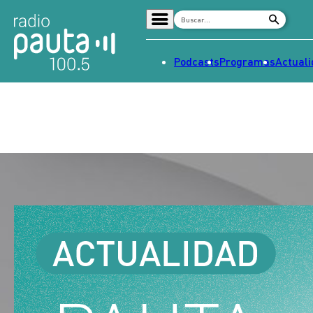
Podcasts
Programas
Actual
Home
Radio en vivo
Streaming
Señal 2
Tendencias
Dato en Pauta
Contenido Patrocinado