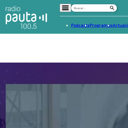
Podcasts
Programas
Actual
Home
Radio en vivo
Streaming
Señal 2
Tendencias
Dato en Pauta
Contenido Patrocinado