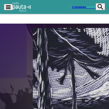
STREAMING
EN VIVO
Podcasts
Programas
Lo Último
Actualidad
Ciudad
Economía
Radio en vivo
Sostenibilidad
Tendencias
Deportes
Entretención y Cultura
Opinión
Dato en Pauta
Señal 2
Contenido Patrocinado