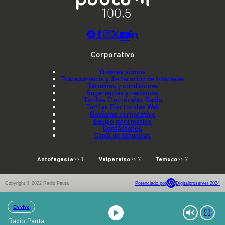
Corporativo
Quienes somos
Transparencia y declaración de intereses
Términos y condiciones
Sugerencias y reclamos
Tarifas Electorales Radio
Tarifas Electorales Web
Gobierno corporativo
Equipo informativo
Contáctenos
Canal de denuncias
Antofagasta
99.1
Valparaíso
96.7
Temuco
96.7
Copyright © 2022 Radio Pauta
Potenciado por
Digitalproserver 2024
En vivo
Radio Pauta