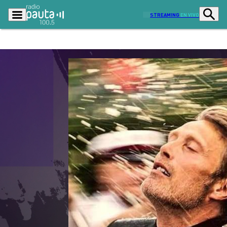
STREAMING
EN VIVO
Podcasts
Programas
Lo Último
Actualidad
Ciudad
Economía
Radio en vivo
Sostenibilidad
Tendencias
Deportes
Entretención y Cultura
Opinión
Dato en Pauta
Señal 2
Contenido Patrocinado