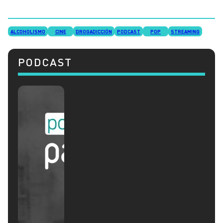
ALCOHOLISMO
CINE
DROGADICCIÓN
PODCAST
POP
STREAMING
PODCAST