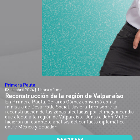
Primera Pauta
08 de abril 2024
| 1 hora y 1 min
Reconstrucción de la región de Valparaíso
En Primera Pauta, Gerardo Gómez conversó con la
ministra de Desarrollo Social, Javiera Toro sobre la
reconstrucción de las zonas afectadas por el megaincendio
que afectó a la región de Valparaíso. Junto a John Müller
hicieron un completo análisis del conflicto diplomático
entre México y Ecuador.
ESCUCHAR