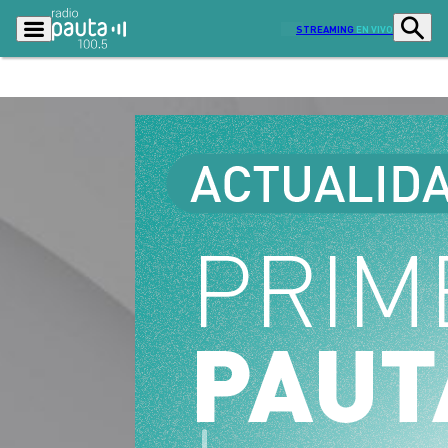
STREAMING
EN VIVO
Podcasts
Programas
Lo Último
Actualidad
Ciudad
Economía
Radio en vivo
Sostenibilidad
Tendencias
Deportes
Entretención y Cultura
Opinión
Dato en Pauta
Señal 2
Contenido Patrocinado