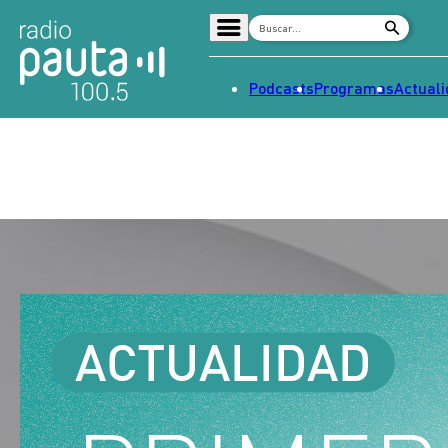
Podcasts
Programas
Actual
Home
Radio en vivo
Streaming
Señal 2
Tendencias
Dato en Pauta
Contenido Patrocinado