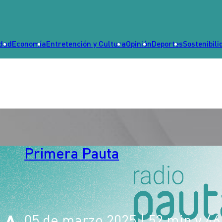
idad
Economía
Entretención y Cultura
Opinión
Deportes
Sostenibili
Primera Pauta
05 de marzo 2025
| 52 min y 46