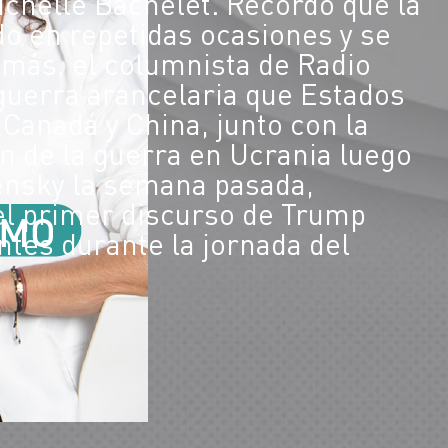
ichelle Bachelet. Recordó que la
do en repetidas ocasiones y se
más, el columnista de Radio
 guerra arancelaria que Estados
Canadá y China, junto con la
in de la guerra en Ucrania luego
ensky la semana pasada,
l primer discurso de Trump
tes durante la jornada del