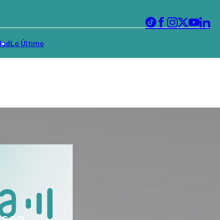
dad
Lo Último
 seg