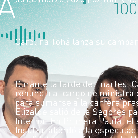
Carolina Tohá lanza su campa
Durante la tarde del martes, 
renuncia al cargo de ministra 
para sumarse a la carrera pre
Elizalde salió de la Segpres p
Interior. En Primera Pauta, el
Insulza, abordó a la especulac