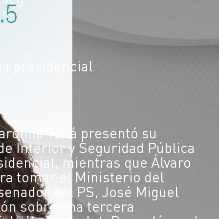
ña presidencial
Carolina Tohá presentó su
de Interior y Seguridad Pública
sidencial, mientras que Álvaro
ara tomar el Ministerio del
 senador del PS, José Miguel
ión sobre una tercera