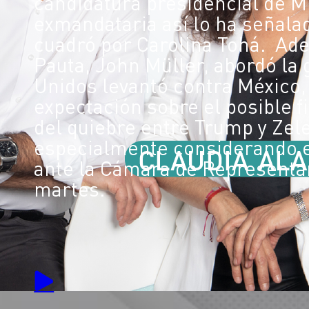
candidatura presidencial de M
exmandataria así lo ha señala
cuadró por Carolina Tohá. Ade
Pauta, John Müller, abordó la
Unidos levantó contra México, 
expectación sobre el posible f
del quiebre entre Trump y Zel
especialmente considerando e
ante la Cámara de Representan
martes.