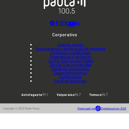
Corporativo
Quienes somos
Transparencia y declaración de intereses
Términos y condiciones
Sugerencias y reclamos
Tarifas Electorales Radio
Tarifas Electorales Web
Gobierno corporativo
Equipo informativo
Contáctenos
Canal de denuncias
Antofagasta
99.1
Valparaíso
96.7
Temuco
96.7
Copyright © 2022 Radio Pauta
Potenciado por
Digitalproserver 2024