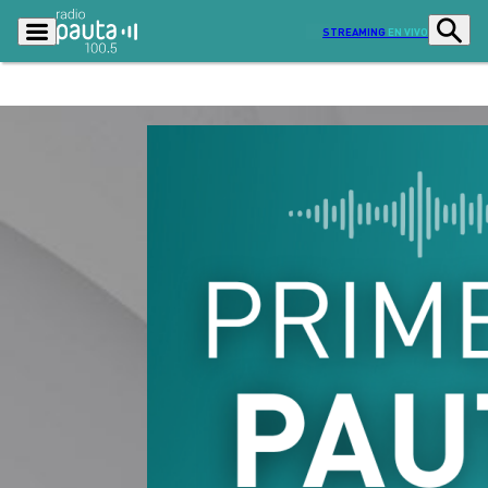
STREAMING
EN VIVO
Podcasts
Programas
Lo Último
Actualidad
Ciudad
Economía
Radio en vivo
Sostenibilidad
Tendencias
Deportes
Entretención y Cultura
Opinión
Dato en Pauta
Señal 2
Contenido Patrocinado