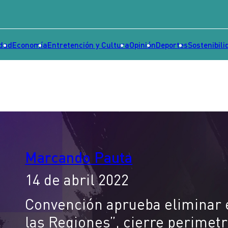
idad
Economía
Entretención y Cultura
Opinión
Deportes
Sostenibili
Marcando Pauta
14 de abril 2022
Convención aprueba eliminar 
las Regiones”, cierre perimetr