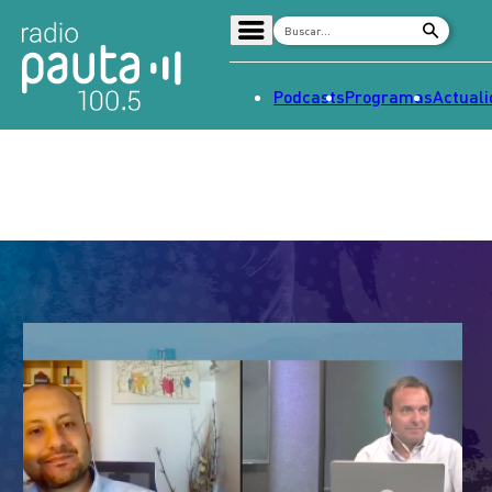
Podcasts
Programas
Actual
Home
Radio en vivo
Streaming
Señal 2
Tendencias
Dato en Pauta
Contenido Patrocinado