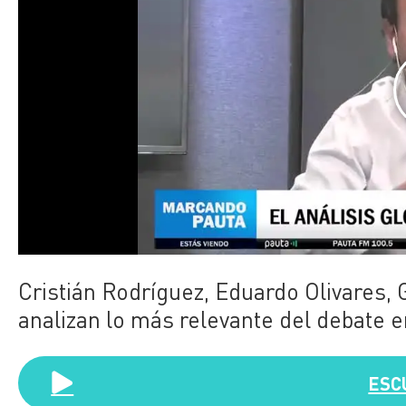
Cristián Rodríguez, Eduardo Olivares, 
analizan
lo más relevante del debate e
ESC