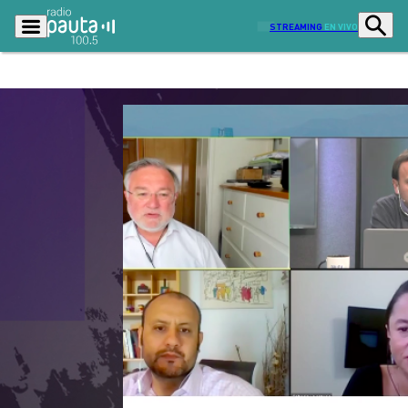
STREAMING
EN VIVO
Podcasts
Programas
Lo Último
Actualidad
Ciudad
Economía
Radio en vivo
Sostenibilidad
Tendencias
Deportes
Entretención y Cultura
Opinión
Dato en Pauta
Señal 2
Contenido Patrocinado